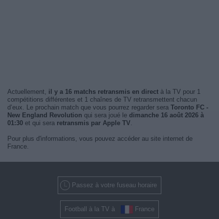
Actuellement,
il y a 16 matchs retransmis en direct
à la TV pour 1
compétitions différentes et 1 chaînes de TV retransmettent chacun
d’eux. Le prochain match que vous pourrez regarder sera
Toronto FC -
New England Revolution
qui sera joué le
dimanche 16 août 2026 à
01:30
et qui sera
retransmis par Apple TV
.
Pour plus d'informations, vous pouvez accéder au site internet de
France.
Passez à votre fuseau horaire
Football à la TV à
France