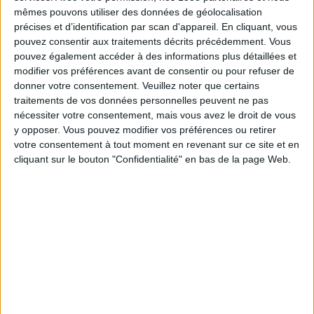
01:30
MLS
mêmes pouvons utiliser des données de géolocalisation
précises et d’identification par scan d'appareil. En cliquant, vous
Toronto FC
pouvez consentir aux traitements décrits précédemment. Vous
Charlotte
pouvez également accéder à des informations plus détaillées et
modifier vos préférences avant de consentir ou pour refuser de
Apple TV
donner votre consentement.
Veuillez noter que certains
traitements de vos données personnelles peuvent ne pas
Dimanche, 23/08/2026
nécessiter votre consentement, mais vous avez le droit de vous
y opposer. Vous pouvez modifier vos préférences ou retirer
01:30
MLS
votre consentement à tout moment en revenant sur ce site et en
cliquant sur le bouton "Confidentialité" en bas de la page Web.
Inter Miami
Toronto FC
Apple TV
Plus de jours
DONNÉES STATISTIQUES DE L'ÉQUIPE TORONTO FC À LA
TÉLÉVISION EN FRANCE