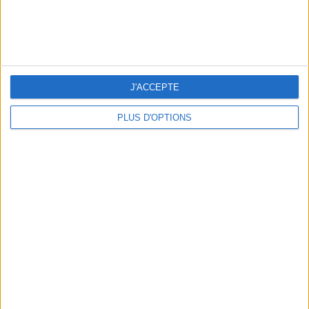
Voir classement complet
CLASSEMENT PAR COMPÉTITIONS
MLS
102 (95,33%)
J'ACCEPTE
Leagues Cup
5 (4,67%)
PLUS D'OPTIONS
Voir classement complet
NOMBRE DE MATCHS PAR JOUR DE LA SEMAINE
LUNDI
MARDI
MERCREDI
JEUDI
VENDREDI
4
-
1
19
3
3,74%
- %
0,93%
17,76%
2,8%
SAMEDI
DIMANCHE
17
63
15,89%
58,88%