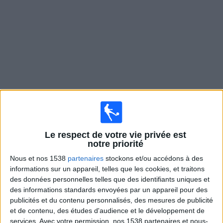
Widget
Matches en direct de
Toronto FC
Dimanche, 16/08/2026
Le respect de votre vie privée est
01:30
MLS
notre priorité
Nous et nos 1538
partenaires
stockons et/ou accédons à des
Toronto FC
informations sur un appareil, telles que les cookies, et traitons
New England Revolution
des données personnelles telles que des identifiants uniques et
Apple TV
des informations standards envoyées par un appareil pour des
publicités et du contenu personnalisés, des mesures de publicité
et de contenu, des études d'audience et le développement de
Jeudi, 20/08/2026
services.
Avec votre permission, nos 1538 partenaires et nous-