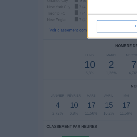
Orlando City
9 (6,12%)
New York City
7 (4,76%)
Toronto FC
7 (4,76%)
New England Revolution
7 (4,76%)
Voir classement complet
NOMBRE DE
LUNDI
MARDI
MERCR
10
2
7
6,8%
1,36%
4,7
NO
JANVIER
FÉVRIER
MARS
AVRIL
MAI
4
10
17
15
17
2,72%
6,8%
11,56%
10,2%
11,56%
CLASSEMENT PAR HEURES