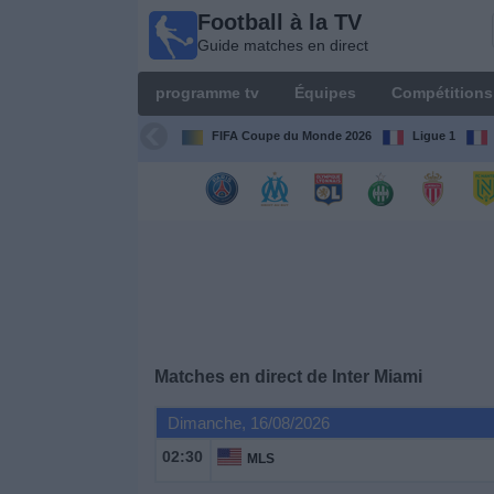
Football à la TV
Football
Guide matches en direct
à la TV
Guide
programme tv
Équipes
Compétitions
matches en
direct
FIFA Coupe du Monde 2026
Ligue 1
programme
tv
Équipes
Compétitions
Matches en direct de
Inter Miami
Chaînes
de
Dimanche, 16/08/2026
TV
02:30
MLS
Nouvelles