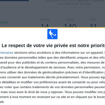
19/03/2026 CONCACAF Ligue des Champions
por CONCACAF YouTube
MATCHS
JOURS
TOTAL
4,15%)
14
140
11
CONSECUTIFS
SANS MATCH
CHAÎNES TV
PAYANTS
GRATUIT
Le respect de votre vie privée est notre priorit
rtenaires
stockons et/ou accédons à des informations sur un appareil, t
 des données personnelles telles que des identifiants uniques et des in
reil pour des publicités et du contenu personnalisés, des mesures de p
TOTAL
MAXIMUM
TOTAL
 d'audience et le développement de services.
Avec votre permission, n
6
12
44
s utiliser des données de géolocalisation précises et d’identification 
ouvez consentir aux traitements décrits précédemment. Vous pouvez é
COMPÉTITIONS
VS Nashville
ADVERSAIRES
SC
s détaillées et modifier vos préférences avant de consentir ou pour ref
lez noter que certains traitements de vos données personnelles peuven
CLASSEMENT PAR COMPÉTITIONS
 mais vous avez le droit de vous y opposer. Vous pouvez modifier vos 
tement à tout moment en revenant sur ce site et en cliquant sur le bouto
MLS
108 (73,47%)
eb.