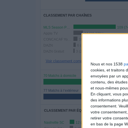
CLASSEMENT PAR CHAÎNES
MLS Season Pass
109 (7
Apple TV
24 (16,33%)
CONCACAF YouTube
10 (6,8%)
DAZN
6 (4,08%)
DAZN Gratuit
3 (2,04%)
Voir classement complet
Nous et nos 1538
pa
cookies, et traitons
envoyées par un appa
70 Matchs à domicile
contenu, des études
47,62%
et nous-mêmes pouvon
77 Matchs à l’extérieur
En cliquant, vous p
52,38%
des informations plu
consentement.
Veuil
CLASSEMENT PAR ÉQUIPES
votre consentement,
retirer votre consen
Nashville SC
12 (8,16%)
en bas de la page W