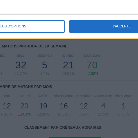
Leagues Cup
17 (11,56%)
CONCACAF Ligue des Champions
10 (6,8%)
Amical
6 (4,08%)
Coupe du Monde des Clubs FIFA
4 (2,72%)
PLUS D'OPTIONS
J'ACCEPTE
Voir classement complet
 MATCHS PAR JOUR DE LA SEMAINE
EDI
JEUDI
VENDREDI
SAMEDI
DIMANCHE
32
5
21
70
6%
21,77%
3,4%
14,29%
47,62%
MBRE DE MATCHS PAR MOIS
JUIN
JUILLET
AOÛT
SEPTEMBRE
OCTOBRE
NOVEMBRE
DÉCEMBRE
12
20
19
16
12
4
1
8,16%
13,61%
12,93%
10,88%
8,16%
2,72%
0,68%
CLASSEMENT PAR CRÉNEAUX HORAIRES