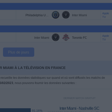
Apple
Philadelphia Union
Inter Miami
TV
Apple
Inter Miami
Toronto FC
TV
Plus de jours
R MIAMI À LA TÉLÉVISION EN FRANCE
 recueille les données statistiques sur quand et où sont diffusés les matchs de
6/02/2023
, nous pouvons fournir les données suivantes :
DERNIER MATCH GRATUIT
Inter Miami - Nashville SC
91,16%