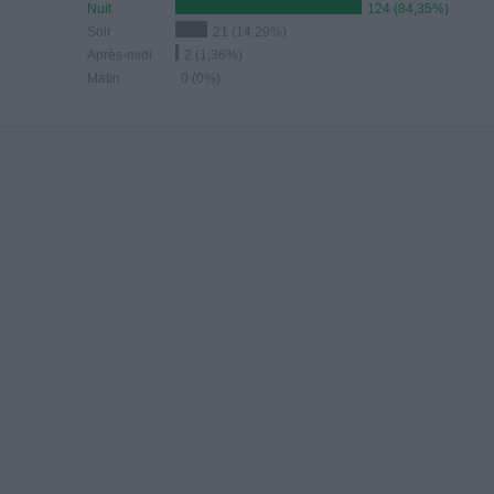
Nuit
124 (84,35%)
Soir
21 (14,29%)
Après-midi
2 (1,36%)
Matin
0 (0%)