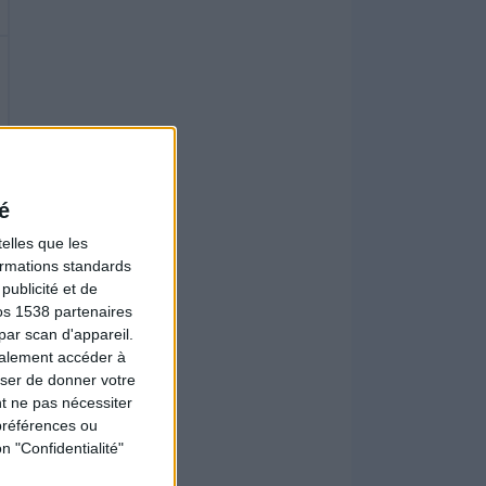
é
elles que les
formations standards
ublicité et de
os 1538 partenaires
par scan d'appareil.
galement accéder à
user de donner votre
t ne pas nécessiter
préférences ou
n "Confidentialité"