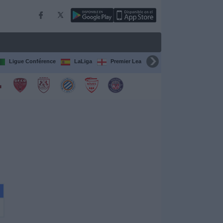
Ligue Conférence
LaLiga
Premier League
Bundesliga
C