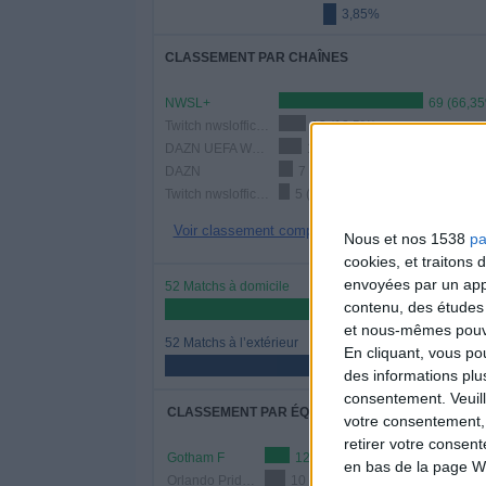
3,85%
CLASSEMENT PAR CHAÎNES
NWSL+
69 (66,3
Twitch nwslofficial3
13 (12,5%)
DAZN UEFA Women's Champions League Youtube
11 (10,58%)
DAZN
7 (6,73%)
Twitch nwslofficial2
5 (4,81%)
Voir classement complet
Nous et nos 1538
pa
cookies, et traitons
envoyées par un appa
52 Matchs à domicile
contenu, des études
50%
et nous-mêmes pouvon
52 Matchs à l’extérieur
En cliquant, vous p
50%
des informations plu
consentement.
Veuil
CLASSEMENT PAR ÉQUIPES
votre consentement,
retirer votre consen
Gotham F
12 (11,54%)
en bas de la page W
Orlando Pride F
10 (9,62%)