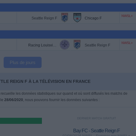
NWSL+
Seattle Reign F
Chicago F
NWSL+
Racing Louisville F
Seattle Reign F
Plus de jours
TLE REIGN F À LA TÉLÉVISION EN FRANCE
 recueille les données statistiques sur quand et où sont diffusés les matchs de
 le
28/06/2020
, nous pouvons fournir les données suivantes :
DERNIER MATCH GRATUIT
Bay FC - Seattle Reign F