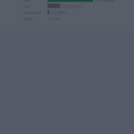
Nuit
79 (75,96%)
Soir
22 (21,15%)
Après-midi
3 (2,88%)
Matin
0 (0%)