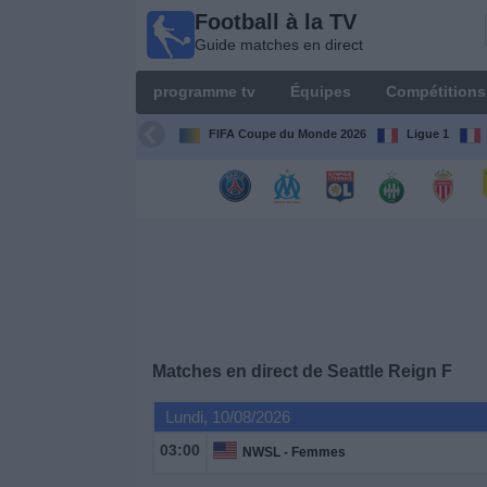
Football à la TV
Football
Guide matches en direct
à la TV
Guide
programme tv
Équipes
Compétitions
matches en
direct
FIFA Coupe du Monde 2026
Ligue 1
programme
tv
Équipes
Compétitions
Matches en direct de
Seattle Reign F
Chaînes
de
Lundi, 10/08/2026
TV
03:00
NWSL - Femmes
Nouvelles