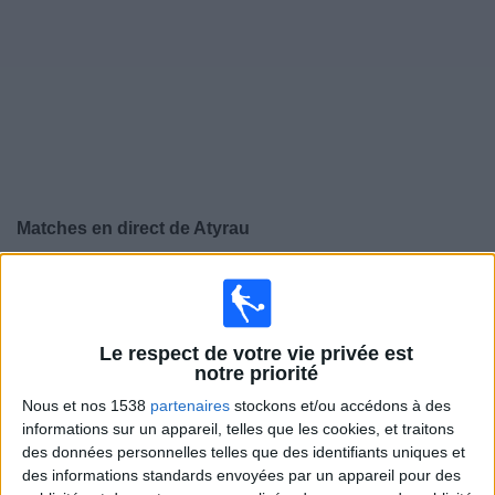
Widget
Matches en direct de
Atyrau
×
Atyrau:
Il n'y a actuellement pas de match retransmis à
la TV. Vous pouvez consulter l'historique des matchs
retransmis précédemment .
Le respect de votre vie privée est
notre priorité
Dimanche, 30/03/2025
Nous et nos 1538
partenaires
stockons et/ou accédons à des
informations sur un appareil, telles que les cookies, et traitons
12:00
Kazakhstan Premier League
des données personnelles telles que des identifiants uniques et
des informations standards envoyées par un appareil pour des
Atyrau