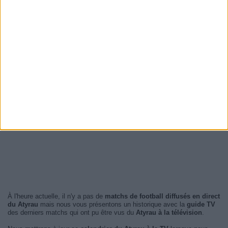
À l'heure actuelle, il n'y a pas de
matchs de football diffusés en direct
du Atyrau
mais nous vous présentons un historique avec la
guide TV
des derniers matchs qui ont pu être vus du
Atyrau à la télévision
.