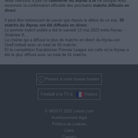
Nous mettrons à jour ce
calendrier du Atyrau à la TV
lorsque nous
recevrons la confirmation officielle des prochains
matchs diffusés en
direct
.
Il peut être intéressant de savoir que depuis le début de ce site,
50
matchs du Atyrau ont été diffusés en direct
.
Le premier match publié a été le samedi 13 mai 2023 entre Atyrau -
Shakhter K..
La chaîne qui a diffusé le plus de matchs en direct du Atyrau est
OneFootball avec un total de 50 matchs.
Et la compétition Kazakhstan Premier League est celle où le Atyrau a
été le plus diffusé avec un total de 41 matchs.
Passez à votre fuseau horaire
Football à la TV à
France
© WOSTI 2026 |
wosti.com
Avertissement légal
Política de cookies
Links
Contact