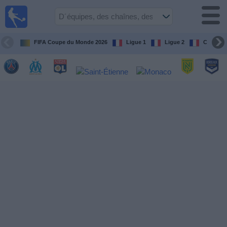
Football
à la TV
Guide
FIFA Coupe du Monde 2026
Ligue 1
Ligue 2
Coupe d
matches en
direct
programme
tv
Équipes
Compétitions
Chaînes
de
TV
Nouvelles