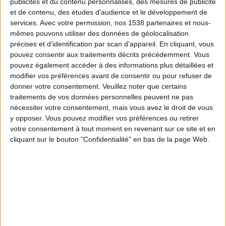
publicités et du contenu personnalisés, des mesures de publicité
Aktobe
et de contenu, des études d'audience et le développement de
OneFootball
services.
Avec votre permission, nos 1538 partenaires et nous-
mêmes pouvons utiliser des données de géolocalisation
Dimanche, 10/11/2024
précises et d’identification par scan d'appareil. En cliquant, vous
pouvez consentir aux traitements décrits précédemment. Vous
10:00
Kazakhstan Premier League
pouvez également accéder à des informations plus détaillées et
modifier vos préférences avant de consentir ou pour refuser de
Atyrau
donner votre consentement.
Veuillez noter que certains
Kairat Almaty
traitements de vos données personnelles peuvent ne pas
OneFootball
nécessiter votre consentement, mais vous avez le droit de vous
y opposer. Vous pouvez modifier vos préférences ou retirer
votre consentement à tout moment en revenant sur ce site et en
Dimanche, 03/11/2024
cliquant sur le bouton "Confidentialité" en bas de la page Web.
12:00
Kazakhstan Premier League
FC Zhetysu Taldykorgan
Atyrau
OneFootball
Plus de jours