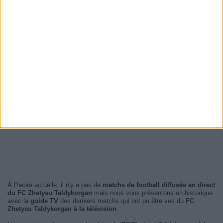
À l'heure actuelle, il n'y a pas de
matchs de football diffusés en direct
du FC Zhetysu Taldykorgan
mais nous vous présentons un historique
avec la
guide TV
des derniers matchs qui ont pu être vus du
FC
Zhetysu Taldykorgan à la télévision
.