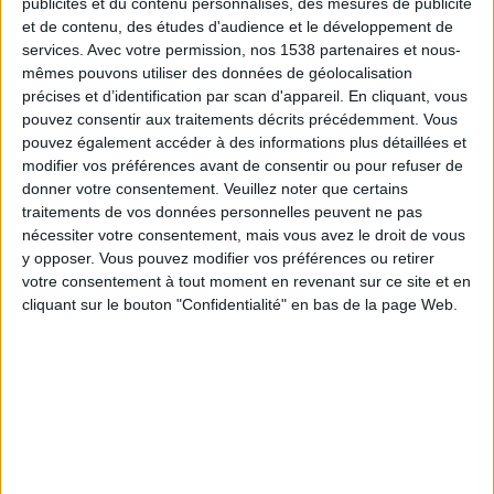
publicités et du contenu personnalisés, des mesures de publicité
FC Zhetysu Taldykorgan
et de contenu, des études d'audience et le développement de
OneFootball
services.
Avec votre permission, nos 1538 partenaires et nous-
mêmes pouvons utiliser des données de géolocalisation
Dimanche, 10/11/2024
précises et d’identification par scan d'appareil. En cliquant, vous
pouvez consentir aux traitements décrits précédemment. Vous
10:00
Kazakhstan Premier League
pouvez également accéder à des informations plus détaillées et
modifier vos préférences avant de consentir ou pour refuser de
FC Astana
donner votre consentement.
Veuillez noter que certains
FC Zhetysu Taldykorgan
traitements de vos données personnelles peuvent ne pas
OneFootball
nécessiter votre consentement, mais vous avez le droit de vous
y opposer. Vous pouvez modifier vos préférences ou retirer
votre consentement à tout moment en revenant sur ce site et en
Dimanche, 03/11/2024
cliquant sur le bouton "Confidentialité" en bas de la page Web.
12:00
Kazakhstan Premier League
FC Zhetysu Taldykorgan
Atyrau
OneFootball
Plus de jours