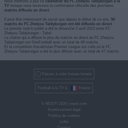
Nous mettrons à jour ce
calendrier du FC Zhetysu Taldykorgan à la
TV
lorsque nous recevrons la confirmation officielle des prochains
matchs diffusés en direct
.
Il peut être intéressant de savoir que depuis le début de ce site,
50
matchs du FC Zhetysu Taldykorgan ont été diffusés en direct
.
Le premier match publié a été le dimanche 2 avril 2023 entre FC
Zhetysu Taldykorgan - Tobol.
La chaîne qui a diffusé le plus de matchs en direct du FC Zhetysu
Taldykorgan est OneFootball avec un total de 49 matchs.
Et la compétition Kazakhstan Premier League est celle où le FC
Zhetysu Taldykorgan a été le plus diffusé avec un total de 47 matchs.
Passez à votre fuseau horaire
Football à la TV à
France
© WOSTI 2026 |
wosti.com
Avertissement légal
Política de cookies
Links
Contact