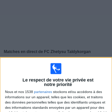
Widget
Matches en direct de
FC Zhetysu Taldykorgan
×
FC Zhetysu Taldykorgan:
Il n'y a actuellement pas de
match retransmis à la TV. Vous pouvez consulter
l'historique des matchs retransmis précédemment .
Le respect de votre vie privée est
notre priorité
Dimanche, 30/03/2025
Nous et nos 1538
partenaires
stockons et/ou accédons à des
informations sur un appareil, telles que les cookies, et traitons
13:00
Kazakhstan Premier League
des données personnelles telles que des identifiants uniques et
des informations standards envoyées par un appareil pour des
FC Astana