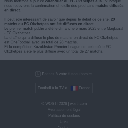
Nous mettrons à jour ce
calendrier du FC Okzhetpes à la TV
lorsque
nous recevrons la confirmation officielle des prochains
matchs diffusés
en direct
.
Il peut être intéressant de savoir que depuis le début de ce site,
29
matchs du FC Okzhetpes ont été diffusés en direct
.
Le premier match publié a été le dimanche 5 mars 2023 entre Maqtaaral
- FC Okzhetpes.
La chaîne qui a diffusé le plus de matchs en direct du FC Okzhetpes
est OneFootball avec un total de 28 matchs.
Et la compétition Kazakhstan Premier League est celle où le FC
Okzhetpes a été le plus diffusé avec un total de 27 matchs.
Passez à votre fuseau horaire
Football à la TV à
France
© WOSTI 2026 |
wosti.com
Avertissement légal
Política de cookies
Links
Contact