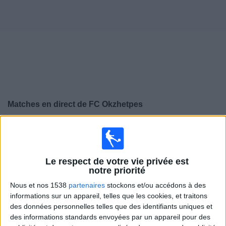
Widget
Matches en direct de
FC Okzhetpes
×
FC Okzhetpes:
Il n'y a actuellement pas de match
retransmis à la TV. Vous pouvez consulter l'historique
des matchs retransmis précédemment .
Le respect de votre vie privée est
notre priorité
Samedi, 29/03/2025
Nous et nos 1538
partenaires
stockons et/ou accédons à des
informations sur un appareil, telles que les cookies, et traitons
11:00
Kazakhstan Premier League
des données personnelles telles que des identifiants uniques et
des informations standards envoyées par un appareil pour des
Kaisar Kyzylorda