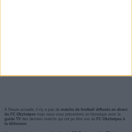
À l'heure actuelle, il n'y a pas de
matchs de football diffusés en direct
du FC Okzhetpes
mais nous vous présentons un historique avec la
guide TV
des derniers matchs qui ont pu être vus du
FC Okzhetpes à
la télévision
.