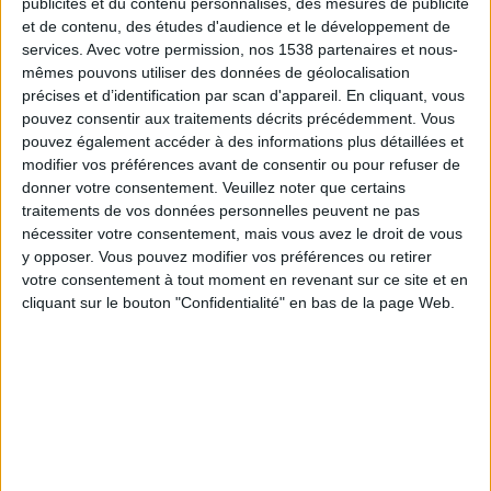
publicités et du contenu personnalisés, des mesures de publicité
FC Okzhetpes
et de contenu, des études d'audience et le développement de
OneFootball
services.
Avec votre permission, nos 1538 partenaires et nous-
mêmes pouvons utiliser des données de géolocalisation
Dimanche, 29/10/2023
précises et d’identification par scan d'appareil. En cliquant, vous
pouvez consentir aux traitements décrits précédemment. Vous
12:00
Kazakhstan Premier League
pouvez également accéder à des informations plus détaillées et
modifier vos préférences avant de consentir ou pour refuser de
FC Okzhetpes
donner votre consentement.
Veuillez noter que certains
Maqtaaral
traitements de vos données personnelles peuvent ne pas
OneFootball
nécessiter votre consentement, mais vous avez le droit de vous
y opposer. Vous pouvez modifier vos préférences ou retirer
votre consentement à tout moment en revenant sur ce site et en
Dimanche, 22/10/2023
cliquant sur le bouton "Confidentialité" en bas de la page Web.
10:00
Kazakhstan Premier League
FC Okzhetpes
Aktobe
OneFootball
Plus de jours