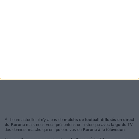
À l'heure actuelle, il n'y a pas de
matchs de football diffusés en direct
du Korona
mais nous vous présentons un historique avec la
guide TV
des derniers matchs qui ont pu être vus du
Korona à la télévision
.