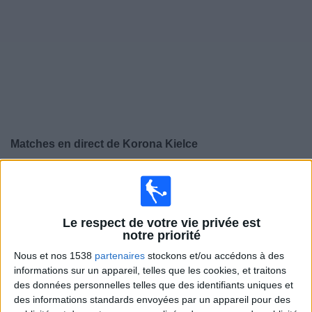
Widget
Matches en direct de
Korona Kielce
×
Korona Kielce:
Il n'y a actuellement pas de match
retransmis à la TV. Vous pouvez consulter l'historique
des matchs retransmis précédemment .
Le respect de votre vie privée est
notre priorité
Samedi, 17/05/2025
Nous et nos 1538
partenaires
stockons et/ou accédons à des
informations sur un appareil, telles que les cookies, et traitons
20:15
Première Division polonaise
des données personnelles telles que des identifiants uniques et
des informations standards envoyées par un appareil pour des
Korona