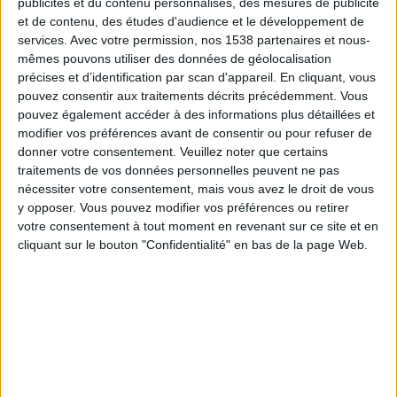
publicités et du contenu personnalisés, des mesures de publicité
Rakow
et de contenu, des études d'audience et le développement de
OneFootball PPV
OneFootball
services.
Avec votre permission, nos 1538 partenaires et nous-
mêmes pouvons utiliser des données de géolocalisation
Samedi, 05/04/2025
précises et d’identification par scan d'appareil. En cliquant, vous
pouvez consentir aux traitements décrits précédemment. Vous
20:15
Première Division polonaise
pouvez également accéder à des informations plus détaillées et
modifier vos préférences avant de consentir ou pour refuser de
Lech
donner votre consentement.
Veuillez noter que certains
Korona
traitements de vos données personnelles peuvent ne pas
OneFootball
OneFootball PPV
nécessiter votre consentement, mais vous avez le droit de vous
y opposer. Vous pouvez modifier vos préférences ou retirer
votre consentement à tout moment en revenant sur ce site et en
Dimanche, 27/10/2024
cliquant sur le bouton "Confidentialité" en bas de la page Web.
14:45
Première Division polonaise
Jagiellonia
Korona
OneFootball
Plus de jours