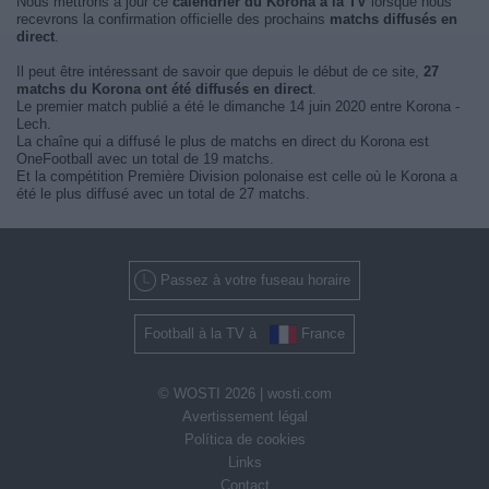
Nous mettrons à jour ce
calendrier du Korona à la TV
lorsque nous
recevrons la confirmation officielle des prochains
matchs diffusés en
direct
.
Il peut être intéressant de savoir que depuis le début de ce site,
27
matchs du Korona ont été diffusés en direct
.
Le premier match publié a été le dimanche 14 juin 2020 entre Korona -
Lech.
La chaîne qui a diffusé le plus de matchs en direct du Korona est
OneFootball avec un total de 19 matchs.
Et la compétition Première Division polonaise est celle où le Korona a
été le plus diffusé avec un total de 27 matchs.
Passez à votre fuseau horaire
Football à la TV à
France
© WOSTI 2026 |
wosti.com
Avertissement légal
Política de cookies
Links
Contact