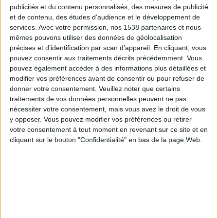
Puebla
publicités et du contenu personnalisés, des mesures de publicité
et de contenu, des études d'audience et le développement de
Layvtime YouTube
services.
Avec votre permission, nos 1538 partenaires et nous-
mêmes pouvons utiliser des données de géolocalisation
Jeudi, 21/08/2025
précises et d’identification par scan d'appareil. En cliquant, vous
05:00
Leagues Cup
pouvez consentir aux traitements décrits précédemment. Vous
pouvez également accéder à des informations plus détaillées et
Seattle Sounders
modifier vos préférences avant de consentir ou pour refuser de
donner votre consentement.
Veuillez noter que certains
Puebla
traitements de vos données personnelles peuvent ne pas
MLS Season Pass (Apple TV)
nécessiter votre consentement, mais vous avez le droit de vous
y opposer. Vous pouvez modifier vos préférences ou retirer
Mercredi, 06/08/2025
votre consentement à tout moment en revenant sur ce site et en
cliquant sur le bouton "Confidentialité" en bas de la page Web.
02:00
Leagues Cup
Phase de groupes
CF Montreal
Puebla
MLS Season Pass (Apple TV)