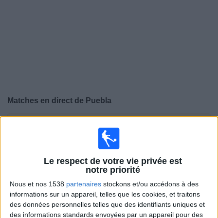
Widget
Matches en direct de
Puebla
×
Puebla:
Il n'y a actuellement pas de match retransmis à
la TV. Vous pouvez consulter l'historique des matchs
retransmis précédemment .
Le respect de votre vie privée est
notre priorité
Mercredi, 22/10/2025
Nous et nos 1538
partenaires
stockons et/ou accédons à des
03:00
Liga MX
informations sur un appareil, telles que les cookies, et traitons
des données personnelles telles que des identifiants uniques et
América
des informations standards envoyées par un appareil pour des