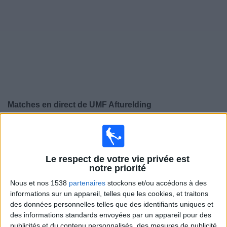
Widget
Matches en direct de
UMF Afturelding
×
UMF Afturelding:
Il n'y a actuellement pas de match
retransmis à la TV. Vous pouvez consulter l'historique
des matchs retransmis précédemment .
Le respect de votre vie privée est
notre priorité
Samedi, 25/10/2025
Nous et nos 1538
partenaires
stockons et/ou accédons à des
informations sur un appareil, telles que les cookies, et traitons
16:00
Islande Premier League
des données personnelles telles que des identifiants uniques et
des informations standards envoyées par un appareil pour des
Akranes
publicités et du contenu personnalisés, des mesures de publicité