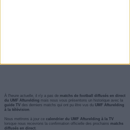
À l'heure actuelle, il n'y a pas de
matchs de football diffusés en direct
du UMF Afturelding
mais nous vous présentons un historique avec la
guide TV
des derniers matchs qui ont pu être vus du
UMF Afturelding
à la télévision
.
Nous mettrons à jour ce
calendrier du UMF Afturelding à la TV
lorsque nous recevrons la confirmation officielle des prochains
matchs
diffusés en direct
.