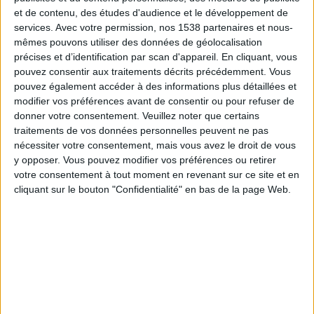
UMF Afturelding
et de contenu, des études d'audience et le développement de
OneFootball
services.
Avec votre permission, nos 1538 partenaires et nous-
mêmes pouvons utiliser des données de géolocalisation
précises et d’identification par scan d'appareil. En cliquant, vous
Dimanche, 19/10/2025
pouvez consentir aux traitements décrits précédemment. Vous
16:00
Islande Premier League
pouvez également accéder à des informations plus détaillées et
modifier vos préférences avant de consentir ou pour refuser de
UMF Afturelding
donner votre consentement.
Veuillez noter que certains
IF Vestri
traitements de vos données personnelles peuvent ne pas
nécessiter votre consentement, mais vous avez le droit de vous
OneFootball
y opposer. Vous pouvez modifier vos préférences ou retirer
votre consentement à tout moment en revenant sur ce site et en
Samedi, 04/10/2025
cliquant sur le bouton "Confidentialité" en bas de la page Web.
16:00
Islande Premier League
KR Reykjavik
UMF Afturelding
OneFootball
Plus de jours