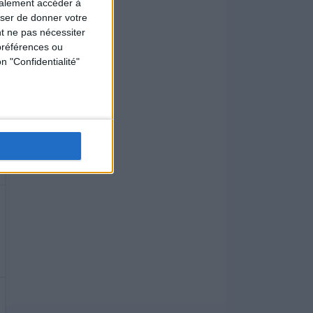
galement accéder à
user de donner votre
t ne pas nécessiter
préférences ou
n "Confidentialité"