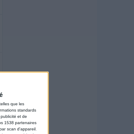
é
elles que les
formations standards
ublicité et de
os 1538 partenaires
par scan d'appareil.