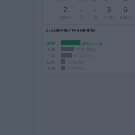
JANVIER
FÉVRIER
MARS
AVRIL
MAI
2
-
-
3
5
3,64%
- %
- %
5,45%
9,09%
CLASSEMENT PAR HEURES
19:00
18 (32,73%)
15:00
12 (21,82%)
17:30
10 (18,18%)
21:00
4 (7,27%)
18:45
4 (7,27%)