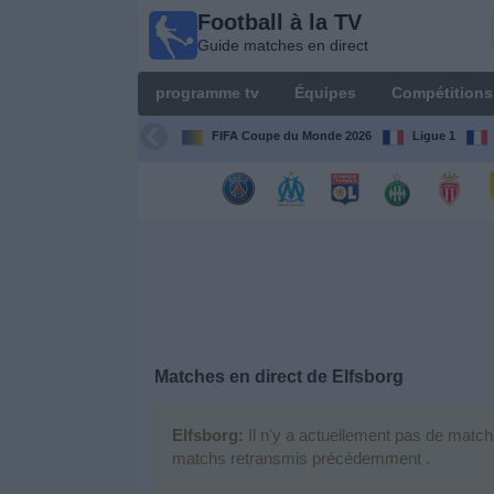
Football à la TV
Football
Guide matches en direct
à la TV
Guide
programme tv
Équipes
Compétitions
matches en
direct
FIFA Coupe du Monde 2026
Ligue 1
programme
tv
Équipes
Compétitions
Matches en direct de
Elfsborg
Chaînes
de
TV
Elfsborg:
Il n'y a actuellement pas de match
matchs retransmis précédemment .
Nouvelles