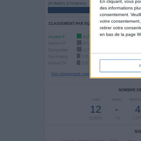
En cliquant, vous p
28 Matchs à l’extérieur
des informations plu
50,91%
consentement.
Veuil
votre consentement,
CLASSEMENT PAR ÉQUIPES
retirer votre consen
en bas de la page W
Hacken F
4 (7,27%)
Malmo FF
4 (7,27%)
Djurgarden
4 (7,27%)
Norrkoping
3 (5,45%)
Kalmar FF
3 (5,45%)
Voir classement complet
NOMBRE DE
LUNDI
MARDI
MERCR
12
-
4
21,82%
- %
7,2
NO