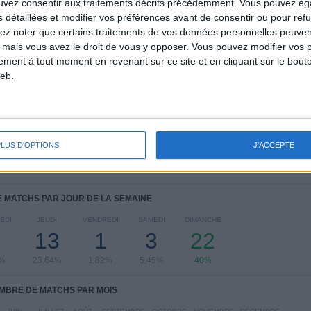
ouvez consentir aux traitements décrits précédemment. Vous pouvez é
s détaillées et modifier vos préférences avant de consentir ou pour ref
COMPÉTITIONS
VS Hacken F
ADVERSAIRES
lez noter que certains traitements de vos données personnelles peuven
 mais vous avez le droit de vous y opposer. Vous pouvez modifier vos 
CLASSEMENT PAR COMPÉTITIONS
tement à tout moment en revenant sur ce site et en cliquant sur le bouto
eb.
Championnat de Suède
45 (81,82%)
Ligue Europa
8 (14,55%)
Ligue Conférence
2 (3,64%)
Voir classement complet
PLUS D'OPTIONS
J'ACCEPTE
 MATCHS PAR JOUR DE LA SEMAINE
EDI
JEUDI
VENDREDI
SAMEDI
DIMANCHE
13
1
3
22
7%
23,64%
1,82%
5,45%
40%
MBRE DE MATCHS PAR MOIS