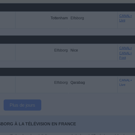
CANAL+
Tottenham
Elfsborg
Live
CANAL+
Elfsborg
Nice
CANAL+
Foot
CANAL+
Elfsborg
Qarabag
Live
Plus de jours
SBORG À LA TÉLÉVISION EN FRANCE