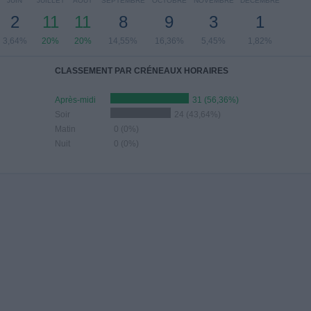
JUIN
JUILLET
AOÛT
SEPTEMBRE
OCTOBRE
NOVEMBRE
DÉCEMBRE
2
11
11
8
9
3
1
3,64%
20%
20%
14,55%
16,36%
5,45%
1,82%
CLASSEMENT PAR CRÉNEAUX HORAIRES
Après-midi
31 (56,36%)
Soir
24 (43,64%)
Matin
0 (0%)
Nuit
0 (0%)