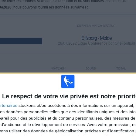
 recueille les données statistiques sur quand et où sont diffusés les matchs de
06/2020
, nous pouvons fournir les données suivantes :
DERNIER MATCH GRATUIT
Elfsborg - Molde
28/07/2022 Ligue Conférence por OneFootball
MATCHS
JOURS
TOTAL
22
1471
7
CONSECUTIFS
SANS MATCH
CHAÎNES TV
PAYANTS
GRATUIT
Le respect de votre vie privée est notre priorit
rtenaires
stockons et/ou accédons à des informations sur un appareil, t
 des données personnelles telles que des identifiants uniques et des in
reil pour des publicités et du contenu personnalisés, des mesures de p
 d'audience et le développement de services.
Avec votre permission, n
TOTAL
MAXIMUM
TOTAL
s utiliser des données de géolocalisation précises et d’identification 
3
4
27