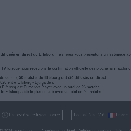
diffusés en direct du Elfsborg
mais nous vous présentons un historique av
a TV
lorsque nous recevrons la confirmation officielle des prochains
matchs di
 de ce site,
50 matchs du Elfsborg ont été diffusés en direct
.
2020 entre Elfsborg - Djurgarden.
du Elfsborg est Eurosport Player avec un total de 26 matchs.
le Elfsborg a été le plus diffusé avec un total de 40 matchs.
Passez à votre fuseau horaire
Football à la TV à
France
I 2026 |
wosti.com
Avertissement légal
Política de cookies
Links