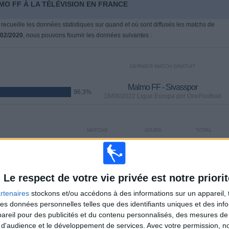
MO FF À LA TÉLÉVISION EN FRANCE
 recueille les données statistiques sur quand et où sont diffusés les matchs de
/02/2020
, nous pouvons fournir les données suivantes :
DERNIER MATCH GRATUIT
Malmo FF - Sivasspor
96,3%
18/08/2022 Ligue Europa por OneFootball
MATCHS
JOURS
TOTAL
35
1450
16
CONSECUTIFS
SANS MATCH
CHAÎNES TV
PAYANTS
GRATUIT
Le respect de votre vie privée est notre priorit
rtenaires
stockons et/ou accédons à des informations sur un appareil, t
 des données personnelles telles que des identifiants uniques et des in
reil pour des publicités et du contenu personnalisés, des mesures de p
 d'audience et le développement de services.
Avec votre permission, n
TOTAL
MAXIMUM
TOTAL