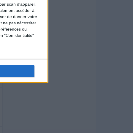
par scan d'appareil.
galement accéder à
user de donner votre
t ne pas nécessiter
préférences ou
n "Confidentialité"