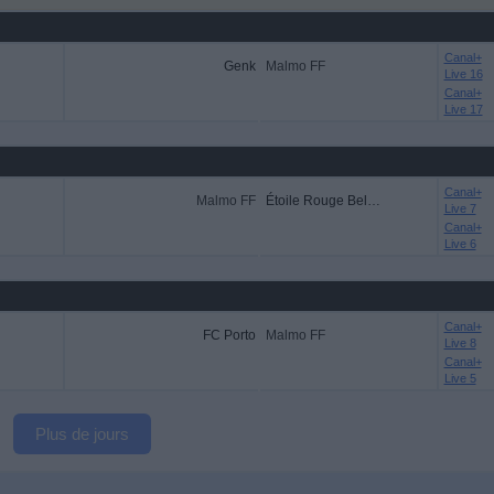
Canal+
Genk
Malmo FF
Live 16
Canal+
Live 17
Canal+
Malmo FF
Étoile Rouge Belgrade
Live 7
Canal+
Live 6
Canal+
FC Porto
Malmo FF
Live 8
Canal+
Live 5
Plus de jours