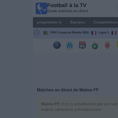
Football à la TV
Football
Guide matches en direct
à la TV
Guide
programme tv
Équipes
Compétitions
matches en
direct
FIFA Coupe du Monde 2026
Ligue 1
programme
tv
Équipes
Compétitions
Matches en direct de
Malmo FF
Chaînes
de
TV
Malmo FF:
Il n'y a actuellement pas de matc
matchs retransmis précédemment .
Nouvelles