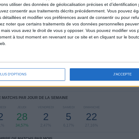
s utiliser des données de géolocalisation précises et d’identification 
4
4
46
ouvez consentir aux traitements décrits précédemment. Vous pouvez é
s détaillées et modifier vos préférences avant de consentir ou pour ref
COMPÉTITIONS
VS Elfsborg
ADVERSAIRES
lez noter que certains traitements de vos données personnelles peuven
 mais vous avez le droit de vous y opposer. Vous pouvez modifier vos 
CLASSEMENT PAR COMPÉTITIONS
tement à tout moment en revenant sur ce site et en cliquant sur le bouto
eb.
Championnat de Suède
44 (54,32%)
Ligue Europa
26 (32,1%)
Ligue des Champions
10 (12,35%)
Amical
1 (1,23%)
PLUS D'OPTIONS
J'ACCEPTE
Voir classement complet
 MATCHS PAR JOUR DE LA SEMAINE
EDI
JEUDI
VENDREDI
SAMEDI
DIMANCHE
2
28
2
5
22
1%
34,57%
2,47%
6,17%
27,16%
MBRE DE MATCHS PAR MOIS