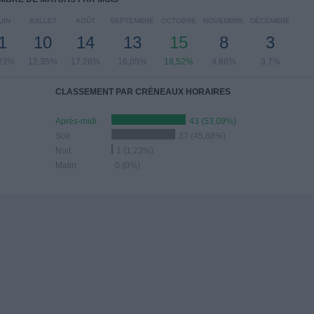
UIN
JUILLET
AOÛT
SEPTEMBRE
OCTOBRE
NOVEMBRE
DÉCEMBRE
1
10
14
13
15
8
3
23%
12,35%
17,28%
16,05%
18,52%
9,88%
3,7%
CLASSEMENT PAR CRÉNEAUX HORAIRES
Après-midi
43 (53,09%)
Soir
37 (45,68%)
Nuit
1 (1,23%)
Matin
0 (0%)