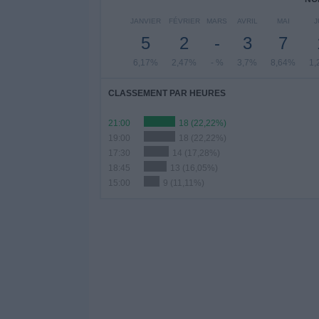
JANVIER
FÉVRIER
MARS
AVRIL
MAI
J
5
2
-
3
7
6,17%
2,47%
- %
3,7%
8,64%
1,
CLASSEMENT PAR HEURES
21:00
18 (22,22%)
19:00
18 (22,22%)
17:30
14 (17,28%)
18:45
13 (16,05%)
15:00
9 (11,11%)